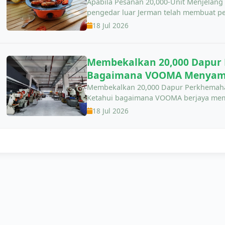
Apabila Pesanan 20,000-Unit Menjelang
pengedar luar Jerman telah membuat p
YC01. Tarikh akhir: sebelum Mei 2025 
18 Jul 2026
ketat. Tahun Baru Cina (CNY) 2025 jatuh 
Membekalkan 20,000 Dapur
Bagaimana VOOMA Menyampa
Tepat Pada Masanya
Membekalkan 20,000 Dapur Perkhemah
Ketahui bagaimana VOOMA berjaya mem
sendiri ke Jerman, memastikan pematuha
18 Jul 2026
penghantaran tepat pada masanya untuk
merupakan salah satu pasaran luar terb