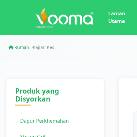
Laman
Utama
Rumah
Kajian Kes
›
Produk yang
Disyorkan
Dapur Perkhemahan
Stesen Gril