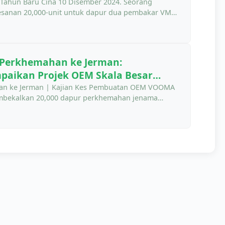
 Tahun Baru Cina 10 Disember 2024. Seorang
esanan 20,000-unit untuk dapur dua pembakar VM-
(permulaan musim jualan musim panas). Masa yang
pada 28 Januari&hellip;
 Perkhemahan ke Jerman:
ikan Projek OEM Skala Besar
an ke Jerman | Kajian Kes Pembuatan OEM VOOMA
bekalkan 20,000 dapur perkhemahan jenama
n EU, kawalan kualiti yang ketat, dan
 pengedar peralatan luar yang terkemuka. Jerman
esar di Eropah&hellip;