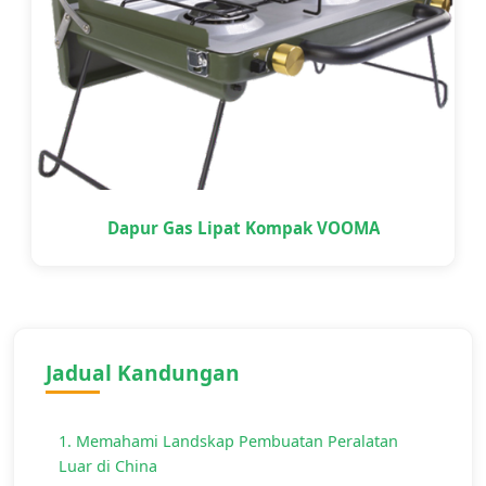
Dapur Gas Lipat Kompak VOOMA
Jadual Kandungan
1. Memahami Landskap Pembuatan Peralatan
Luar di China