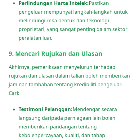
Perlindungan Harta Intelek:
Pastikan
pengeluar mempunyai langkah-langkah untuk
melindungi reka bentuk dan teknologi
proprietari, yang sangat penting dalam sektor
peralatan luar.
9. Mencari Rujukan dan Ulasan
Akhirnya, pemeriksaan menyeluruh terhadap
rujukan dan ulasan dalam talian boleh memberikan
jaminan tambahan tentang kredibiliti pengeluar.
Cari:
Testimoni Pelanggan:
Mendengar secara
langsung daripada perniagaan lain boleh
memberikan pandangan tentang
kebolehpercayaan, kualiti, dan tahap