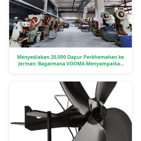
Menyediakan 20,000 Dapur Perkhemahan ke
Jerman: Bagaimana VOOMA Menyampaikan
Projek OEM Skala Besar Tepat Pada Waktunya