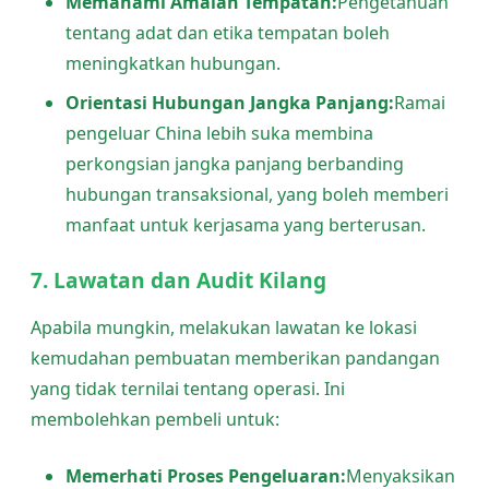
Memahami Amalan Tempatan:
Pengetahuan
tentang adat dan etika tempatan boleh
meningkatkan hubungan.
Orientasi Hubungan Jangka Panjang:
Ramai
pengeluar China lebih suka membina
perkongsian jangka panjang berbanding
hubungan transaksional, yang boleh memberi
manfaat untuk kerjasama yang berterusan.
7. Lawatan dan Audit Kilang
Apabila mungkin, melakukan lawatan ke lokasi
kemudahan pembuatan memberikan pandangan
yang tidak ternilai tentang operasi. Ini
membolehkan pembeli untuk:
Memerhati Proses Pengeluaran:
Menyaksikan