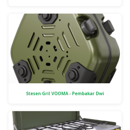
Stesen Gril VOOMA - Pembakar Dwi