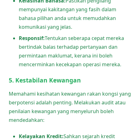
Kefasihan Bahasa:
Pastikan pengilang
mempunyai kakitangan yang fasih dalam
bahasa pilihan anda untuk memudahkan
komunikasi yang jelas.
Responsif:
Tentukan seberapa cepat mereka
bertindak balas terhadap pertanyaan dan
permintaan maklumat, kerana ini boleh
mencerminkan kecekapan operasi mereka.
5. Kestabilan Kewangan
Memahami kesihatan kewangan rakan kongsi yang
berpotensi adalah penting. Melakukan audit atau
penilaian kewangan yang menyeluruh boleh
mendedahkan:
Kelayakan Kredit:
Sahkan sejarah kredit