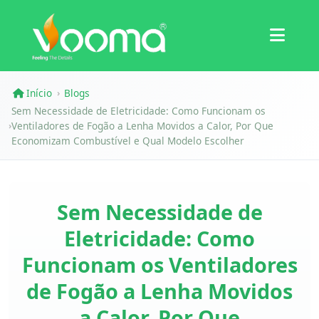
Certificações
Estudo de Caso
Início
Blogs
›
Sem Necessidade de Eletricidade: Como Funcionam os
Ventiladores de Fogão a Lenha Movidos a Calor, Por Que
›
Economizam Combustível e Qual Modelo Escolher
Sem Necessidade de
Eletricidade: Como
Funcionam os Ventiladores
de Fogão a Lenha Movidos
a Calor, Por Que