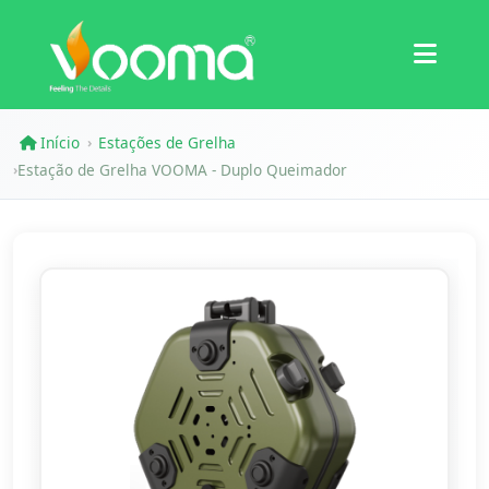
Certificações
Estudo de Caso
Início
Estações de Grelha
›
Estação de Grelha VOOMA - Duplo Queimador
›