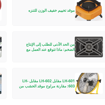
موقد تخييم خفيف الوزن للتنزه
من الحد الأدنى للطلب إلى الإنتاج
الضخم: ماذا تتوقع عند العمل مع
مصنع معدات خارجية صيني - دليل
داخلي
LH-601 مقابل LH-602 مقابل LH-
603: مقارنة مراوح موقد الخشب من
VOOMA المصنوعة من الألمنيوم
للطيران لإعدادات المدافئ المختلفة