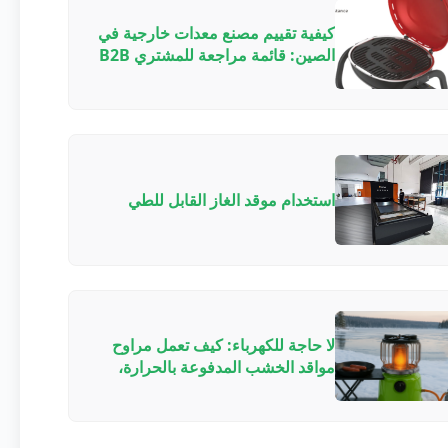
كيفية تقييم مصنع معدات خارجية في
الصين: قائمة مراجعة للمشتري B2B
لشراكات OEM/ODM في 2026
استخدام موقد الغاز القابل للطي
لا حاجة للكهرباء: كيف تعمل مراوح
مواقد الخشب المدفوعة بالحرارة،
ولماذا توفر الوقود، وأي نموذج تختار