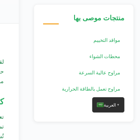
منتجات موصى بها
مواقد التخييم
محطات الشواء
لق
حل
مراوح عالية السرعة
مم
مراوح تعمل بالطاقة الحرارية
ك
العربية
▼
تع
تم
تُ