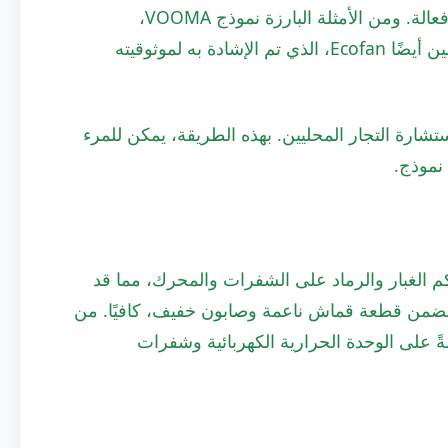
تقدم عدة علامات تجارية مراوح مواقد خشب مدفوعة بالحرارة فعالة. ومن الأمثلة البارزة نموذج VOOMA،
المعروف بتصميمه القوي وأدائه الفعال. ومن المنافسين المحترمين أيضًا Ecofan، الذي تم الإشادة به لموثوقيته
تشارة التجار المحليين. بهذه الطريقة، يمكن للمرء
نموذج.
اكم الغبار والرماد على الشفرات والمحرك، مما قد
 يتضمن قطعة قماش ناعمة وصابون خفيف، كافيًا. من
على الوحدة الحرارية الكهربائية وشفرات