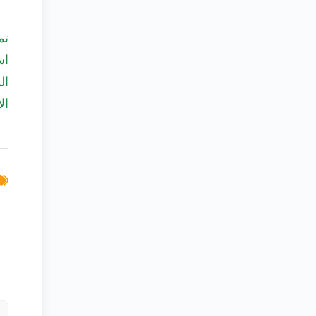
تم
اس
ال
ال