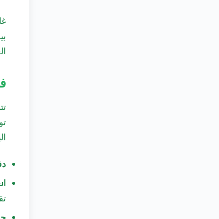
غا
بي
ال
فو
تت
تو
ال
دف
ان
تق
جد