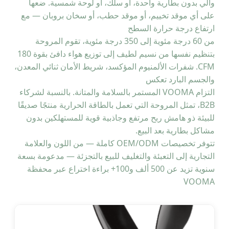
وآلي بدون بطارية واحدة، أو سلك، أو لوحة شمسية. ضعها
على أي موقد تخييم، أو موقد حطب، أو سخان بروبان — مع
ارتفاع درجة حرارة السطح
من 60 درجة مئوية إلى 350 درجة مئوية، تقوم المروحة
بتنظيم نفسها من نسيم لطيف إلى توزيع هواء دافئ بقوة 180
CFM. شفرات الألمنيوم المؤكسد، شريط الأمان ثنائي المعدن،
والجسم البارد تعكس
التزام VOOMA المستمر بالسلامة والمتانة. بالنسبة لشركاء
B2B، تمثل المروحة التي تعمل بالطاقة الحرارية منتجًا صديقًا
للبيئة ذو هامش ربح مرتفع وجاذبية قوية للمستهلكين بدون
مشاكل بطارية بعد البيع.
تتوفر تخصيصات OEM/ODM كاملة — من اللون والعلامة
التجارية إلى التعبئة والتغليف للبيع بالتجزئة — مدعومة بسعة
سنوية تزيد عن 500 ألف و100+ براءة اختراع عبر محفظة
VOOMA