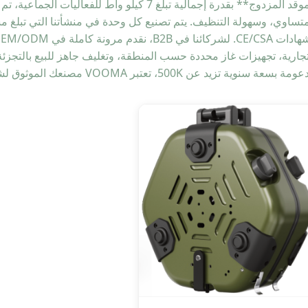
تساوي، وسهولة التنظيف. يتم تصنيع كل وحدة في منشأتنا التي تبلغ مساحتها 20,000 م² مع اختبارات ج
تجارية، تجهيزات غاز محددة حسب المنطقة، وتغليف جاهز للبيع بالتجزئة.
 بسعة سنوية تزيد عن 500K، تعتبر VOOMA مصنعك الموثوق لشوايات المحمولة بالجملة.