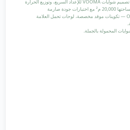
الموقد المزدوج** بقدرة إجمالية تبلغ 7 كيلو واط للفعاليات الجماعية، تم تصميم شوايات VOOMA للإعداد السريع، وتوزيع الحرارة
ودة صارمة
وشهادات CE/CSA. لشركائنا في B2B، نقدم مرونة كاملة في OEM/ODM — تكوينات موقد مخصصة، لوحات تحمل العلامة