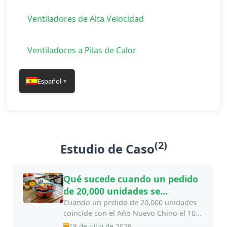
Ventiladores de Alta Velocidad
Ventiladores a Pilas de Calor
Español
▼
(2)
Estudio de Caso
Qué sucede cuando un pedido
de 20,000 unidades se
encuentra con un festivo chino
Cuando un pedido de 20,000 unidades
coincide con el Año Nuevo Chino el 10
de diciembre de 2024. Un distribuidor
18 de julio de 2026