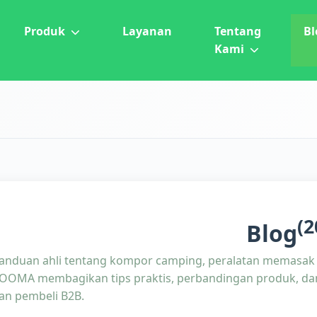
Produk
Layanan
Tentang
Bl
Kami
(2
Blog
anduan ahli tentang kompor camping, peralatan memasak l
OOMA membagikan tips praktis, perbandingan produk, dan
an pembeli B2B.