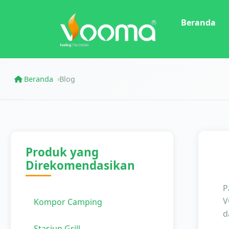
Beranda
Beranda
Blog
›
Produk yang
Direkomendasikan
P
V
Kompor Camping
d
Stasiun Grill