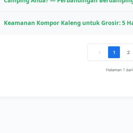
Camping Anda? — Perbandingan Berdamping
Keamanan Kompor Kaleng untuk Grosir: 5 Ha
‹
1
2
Halaman 1 dari