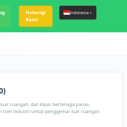
og
Hubungi
Indonesia
▼
Kami
0)
uar ruangan, dan kipas bertenaga panas.
 tren industri untuk penggemar luar ruangan