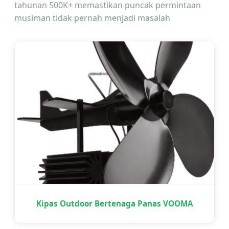
tahunan 500K+ memastikan puncak permintaan
musiman tidak pernah menjadi masalah
Kipas Outdoor Bertenaga Panas VOOMA