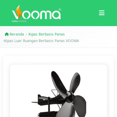
Sertifikasi
Studi Kasus
Beranda
Kipas Berbasis Panas
›
Kipas Luar Ruangan Berbasis Panas VOOMA
›