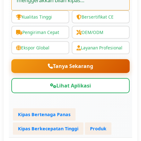
menggerakkan bilah kipas…
Kualitas Tinggi
Bersertifikat CE
Pengiriman Cepat
OEM/ODM
Ekspor Global
Layanan Profesional
Tanya Sekarang
Lihat Aplikasi
Kipas Bertenaga Panas
Kipas Berkecepatan Tinggi
Produk