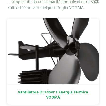
— supportata da una capacità annuale di oltre 500K
e oltre 100 brevetti nel portafoglio VOOMA
Ventilatore Outdoor a Energia Termica
VOOMA