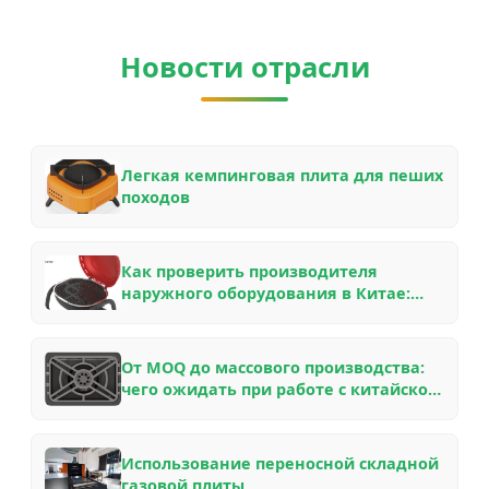
Новости отрасли
Легкая кемпинговая плита для пеших
походов
Как проверить производителя
наружного оборудования в Китае:
контрольный список B2B-покупателя
для партнерства OEM/ODM в 2026 году
От MOQ до массового производства:
чего ожидать при работе с китайской
фабрикой по производству наружного
снаряжения — руководство
инсайдера
Использование переносной складной
газовой плиты