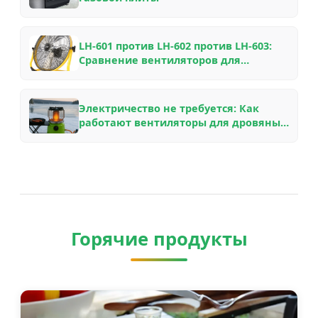
LH-601 против LH-602 против LH-603:
Сравнение вентиляторов для
дровяных печей VOOMA из
авиационного алюминия для
различных каминов
Электричество не требуется: Как
работают вентиляторы для дровяных
печей на тепловой энергии, почему
они экономят топливо и какую
модель выбрать
Горячие продукты