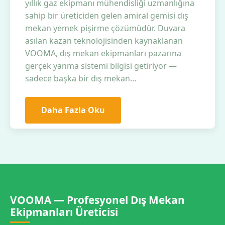
yıllık gaz ekipmanı mühendisliği uzmanlığına
sahip bir üreticiden gelen amiral gemisi dış
mekan yemek pişirme çözümüdür. Duvara
asılan kazan teknolojisinden kaynaklanan
VOOMA, dış mekan ekipmanları pazarına
gerçek yanma sistemi bilgisi getiriyor —
sadece başka bir dış mekan…
Daha Fazla Oku
VOOMA — Profesyonel Dış Mekan
Ekipmanları Üreticisi