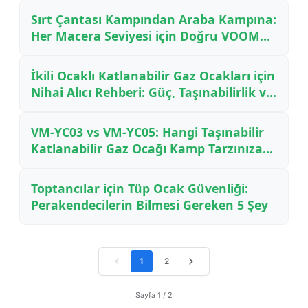
Sırt Çantası Kampından Araba Kampına:
Her Macera Seviyesi için Doğru VOOMA
Kamp Ocağını Nasıl Seçmelisiniz
İkili Ocaklı Katlanabilir Gaz Ocakları için
Nihai Alıcı Rehberi: Güç, Taşınabilirlik ve
Gerçekten Önemli Olan
VM-YC03 vs VM-YC05: Hangi Taşınabilir
Katlanabilir Gaz Ocağı Kamp Tarzınıza
Uygun? — 2025 için Yan Yana
Karşılaştırma
Toptancılar için Tüp Ocak Güvenliği:
Perakendecilerin Bilmesi Gereken 5 Şey
‹
1
2
›
Sayfa 1 / 2