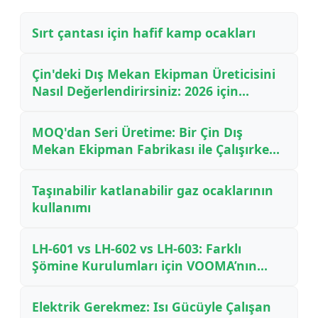
Sırt çantası için hafif kamp ocakları
Çin'deki Dış Mekan Ekipman Üreticisini
Nasıl Değerlendirirsiniz: 2026 için
OEM/ODM Ortaklıkları için Bir B2B
Alıcısı Kontrol Listesi
MOQ'dan Seri Üretime: Bir Çin Dış
Mekan Ekipman Fabrikası ile Çalışırken
Ne Beklemelisiniz — Bir İçeriden Gelen
Rehber
Taşınabilir katlanabilir gaz ocaklarının
kullanımı
LH-601 vs LH-602 vs LH-603: Farklı
Şömine Kurulumları için VOOMA’nın
Havacılık Aluminyum Ahşap Ocak
Fanlarının Karşılaştırılması
Elektrik Gerekmez: Isı Gücüyle Çalışan