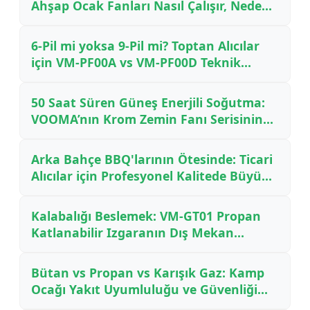
Ahşap Ocak Fanları Nasıl Çalışır, Neden
Yakıt Tasarrufu Sağlar ve Hangi Modeli
Seçmelisiniz
6-Pil mi yoksa 9-Pil mi? Toptan Alıcılar
için VM-PF00A vs VM-PF00D Teknik
Özellikleri
50 Saat Süren Güneş Enerjili Soğutma:
VOOMA’nın Krom Zemin Fanı Serisinin
Mühendisliği (VM-PF00A & PF00D)
Arka Bahçe BBQ'larının Ötesinde: Ticari
Alıcılar için Profesyonel Kalitede Büyük
Formatlı Dış Mekan Pişirme Ekipmanları
Kalabalığı Beslemek: VM-GT01 Propan
Katlanabilir Izgaranın Dış Mekan
Etkinlikleri ve Catering için Neden Oyun
Değiştirici Olduğu
Bütan vs Propan vs Karışık Gaz: Kamp
Ocağı Yakıt Uyumluluğu ve Güvenliği
için Tam Kılavuz