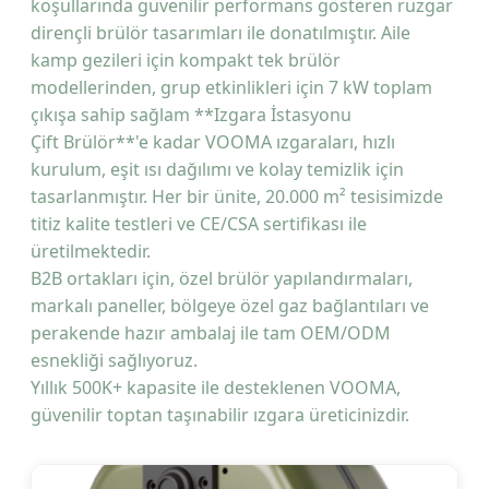
koşullarında güvenilir performans gösteren rüzgar
dirençli brülör tasarımları ile donatılmıştır. Aile
kamp gezileri için kompakt tek brülör
modellerinden, grup etkinlikleri için 7 kW toplam
çıkışa sahip sağlam **Izgara İstasyonu
Çift Brülör**'e kadar VOOMA ızgaraları, hızlı
kurulum, eşit ısı dağılımı ve kolay temizlik için
tasarlanmıştır. Her bir ünite, 20.000 m² tesisimizde
titiz kalite testleri ve CE/CSA sertifikası ile
üretilmektedir.
B2B ortakları için, özel brülör yapılandırmaları,
markalı paneller, bölgeye özel gaz bağlantıları ve
perakende hazır ambalaj ile tam OEM/ODM
esnekliği sağlıyoruz.
Yıllık 500K+ kapasite ile desteklenen VOOMA,
güvenilir toptan taşınabilir ızgara üreticinizdir.