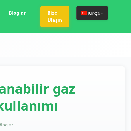
Bloglar
Bize
Türkçe
▼
Ulaşın
lanabilir gaz
kullanımı
Bloglar