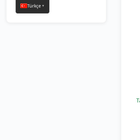
Türkçe
▼
T