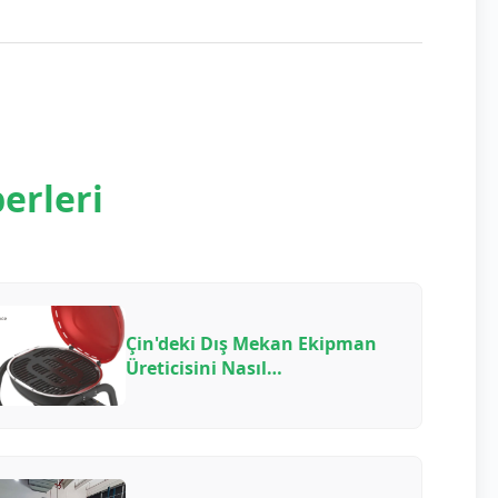
erleri
Çin'deki Dış Mekan Ekipman
Üreticisini Nasıl
Değerlendirirsiniz: 2026 için
OEM/ODM Ortaklıkları için
B2B Alıcı Kontrol Listesi