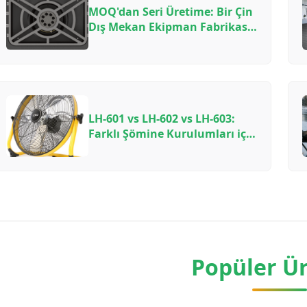
MOQ'dan Seri Üretime: Bir Çin
Dış Mekan Ekipman Fabrikası
ile Çalışırken Ne
Beklemelisiniz — Bir İçeriden
Öğrenme Rehberi
LH-601 vs LH-602 vs LH-603:
Farklı Şömine Kurulumları için
VOOMA'nın Havacılık
Aluminyum Odun Ocakları
Fanlarının Karşılaştırılması
Popüler Ü