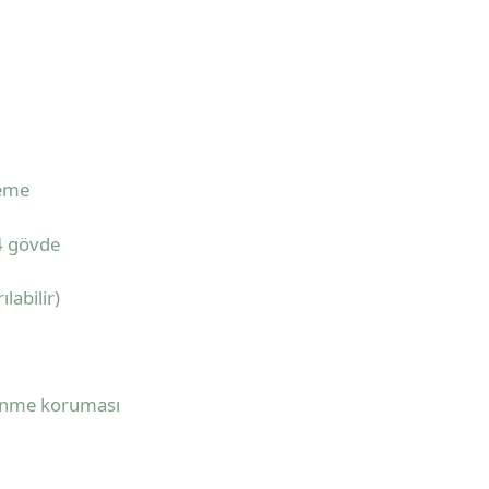
leme
4 gövde
labilir)
önme koruması