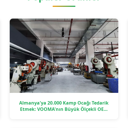
Almanya'ya 20.000 Kamp Ocağı Tedarik
Etmek: VOOMA'nın Büyük Ölçekli OEM
Projesini Zamanında Nasıl Teslim Ettiği