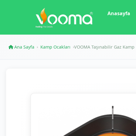
Anasayfa
Ana Sayfa
Kamp Ocakları
VOOMA Taşınabilir Gaz Kamp 
›
›