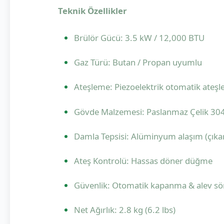
Teknik Özellikler
Brülör Gücü: 3.5 kW / 12,000 BTU
Gaz Türü: Butan / Propan uyumlu
Ateşleme: Piezoelektrik otomatik ateş
Gövde Malzemesi: Paslanmaz Çelik 30
Damla Tepsisi: Alüminyum alaşım (çıkarı
Ateş Kontrolü: Hassas döner düğme
Güvenlik: Otomatik kapanma & alev s
Net Ağırlık: 2.8 kg (6.2 lbs)