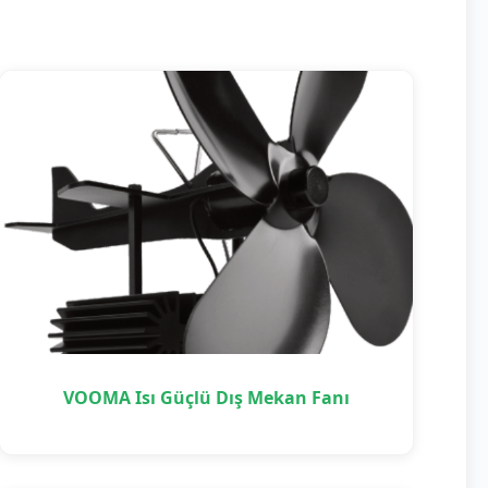
VOOMA Isı Güçlü Dış Mekan Fanı