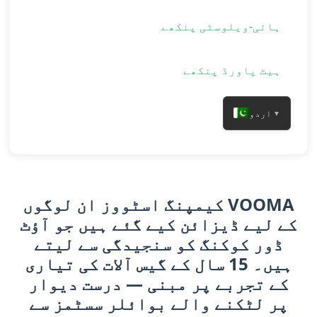
ہائی-ویلوسٹی پنکھے
ہیٹ پاورڈ پنکھے
اردو
▼
VOOMA کیمپنگ اسٹووز ان لوگوں
کے لیے ڈیزائن کیے گئے ہیں جو آؤٹ
ڈور کوکنگ کو سنجیدگی سے لیتے
ہیں۔ 15 سال کے گیس آلات کی تیاری
کے تجربے پر مبنی — درست دیوار
پر لٹکنے والے بوائلر سسٹمز سے