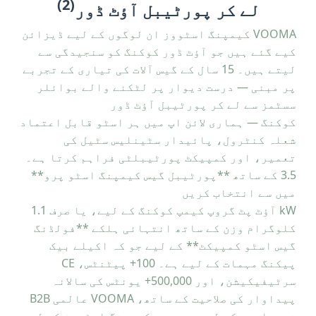
(2)
لے کر پورٹیبل آؤٹ ڈور
VOOMA کیمپنگ اسٹووز ان لوگوں کے لیے ڈیزائن
کیے گئے ہیں جو آؤٹ ڈور کوکنگ کو سنجیدگی سے
لیتے ہیں۔ 15 سال کے گیس آلات کی تیاری کے تجربے
پر مبنی — درست دیوار پر لٹکنے والے بوائلر
سسٹمز سے لے کر پورٹیبل آؤٹ ڈور
کوکنگ — ہماری لائن اپ میں ہر اسٹو قابل اعتماد
شعلہ کنٹرول، پائیدار سٹینلیس سٹیل کی
تعمیر، اور کمپیکٹ پورٹیبلٹی فراہم کرتا ہے۔
3.5 کے ساتھ **پورٹیبل گیس کیمپنگ اسٹو پرو**
میں سے انتخاب کریں
kW آؤٹ پٹ گروپ کیمپ کوکنگ کے لیے، یا صرف 1.1
کلوگرام وزن کے ساتھ انتہائی ہلکے **فولڈنگ
گیس اسٹو کمپیکٹ** کے لیے جو کہ اکیلے بیک
پیکنگ مہمات کے لیے ہے۔ 100+ پیٹنٹس، CE
سرٹیفیکیشن، اور 500,000+ یونٹس کی سالانہ
پیداوار کی صلاحیت کے ساتھ، VOOMA عالمی B2B
خریداروں کے لیے پریمیم کیمپنگ اسٹووز کے لیے