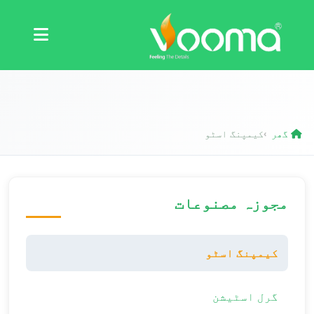
سرٹیفیکیشنز
کیس اسٹڈی
گھر
کیمپنگ اسٹو
›
مجوزہ مصنوعات
کیمپنگ اسٹو
گرل اسٹیشن