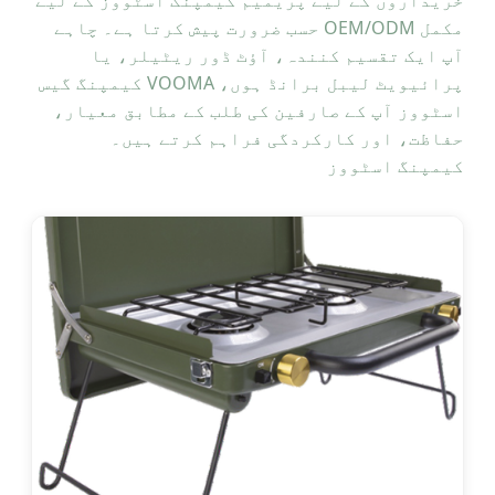
مکمل OEM/ODM حسب ضرورت پیش کرتا ہے۔ چاہے
آپ ایک تقسیم کنندہ، آؤٹ ڈور ریٹیلر، یا
پرائیویٹ لیبل برانڈ ہوں، VOOMA کیمپنگ گیس
اسٹووز آپ کے صارفین کی طلب کے مطابق معیار،
حفاظت، اور کارکردگی فراہم کرتے ہیں۔
کیمپنگ اسٹووز