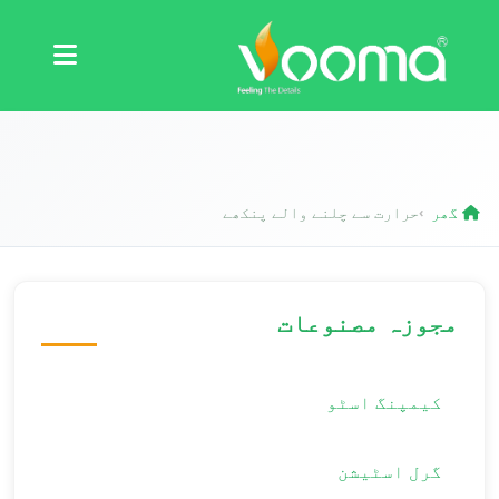
سرٹیفیکیشنز
کیس اسٹڈی
گھر
حرارت سے چلنے والے پنکھے
›
مجوزہ مصنوعات
کیمپنگ اسٹو
گرل اسٹیشن