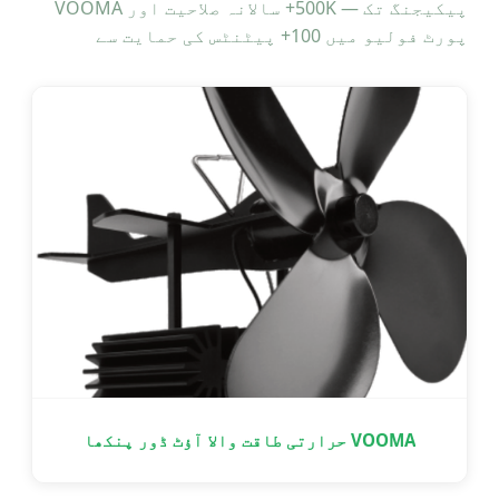
پیکیجنگ تک — 500K+ سالانہ صلاحیت اور VOOMA
پورٹ فولیو میں 100+ پیٹنٹس کی حمایت سے
VOOMA حرارتی طاقت والا آؤٹ ڈور پنکھا