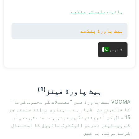
ہائی-ویلوسٹی پنکھے
ہیٹ پاورڈ پنکھے
اردو
▼
(1)
ہیٹ پاورڈ فینز
VOOMA ہیٹ پاورڈ فین "تفصیلات کو محسوس کرنا"
کا خالص ترین اظہار ہے — ہماری برانڈ فلسفہ جو
15 سال کی انجینئرنگ پر مبنی ہے۔ صنعتی معیار
کے پیلٹیئر تھرمو الیکٹرک ماڈیول کا استعمال
کرتے ہوئے، یہ فین