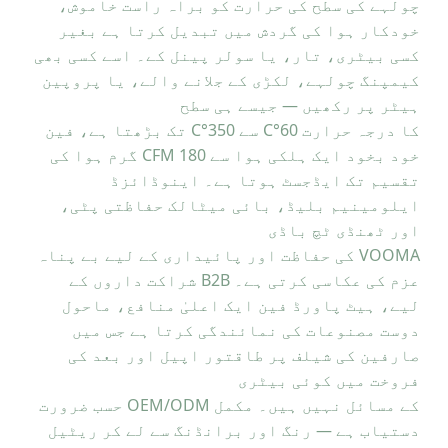
چولہے کی سطح کی حرارت کو براہ راست خاموش،
خودکار ہوا کی گردش میں تبدیل کرتا ہے بغیر
کسی بیٹری، تار، یا سولر پینل کے۔ اسے کسی بھی
کیمپنگ چولہے، لکڑی کے جلانے والے، یا پروپین
ہیٹر پر رکھیں — جیسے ہی سطح
کا درجہ حرارت 60°C سے 350°C تک بڑھتا ہے، فین
خود بخود ایک ہلکی ہوا سے 180 CFM گرم ہوا کی
تقسیم تک ایڈجسٹ ہوتا ہے۔ اینوڈائزڈ
ایلومینیم بلیڈ، بائی میٹالک حفاظتی پٹی،
اور ٹھنڈی ٹچ باڈی
VOOMA کی حفاظت اور پائیداری کے لیے بے پناہ
عزم کی عکاسی کرتی ہے۔ B2B شراکت داروں کے
لیے، ہیٹ پاورڈ فین ایک اعلیٰ منافع، ماحول
دوست مصنوعات کی نمائندگی کرتا ہے جس میں
صارفین کی شیلف پر طاقتور اپیل اور بعد کی
فروخت میں کوئی بیٹری
کے مسائل نہیں ہیں۔ مکمل OEM/ODM حسب ضرورت
دستیاب ہے — رنگ اور برانڈنگ سے لے کر ریٹیل