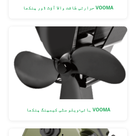
VOOMA حرارتی طاقت والا آؤٹ ڈور پنکھا
VOOMA ہائی-ویلو سٹی کیمپنگ پنکھا