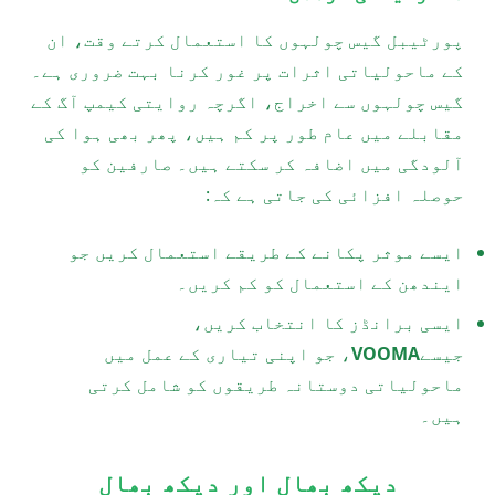
پورٹیبل گیس چولہوں کا استعمال کرتے وقت، ان
کے ماحولیاتی اثرات پر غور کرنا بہت ضروری ہے۔
گیس چولہوں سے اخراج، اگرچہ روایتی کیمپ آگ کے
مقابلے میں عام طور پر کم ہیں، پھر بھی ہوا کی
آلودگی میں اضافہ کر سکتے ہیں۔ صارفین کو
حوصلہ افزائی کی جاتی ہے کہ:
ایسے موثر پکانے کے طریقے استعمال کریں جو
ایندھن کے استعمال کو کم کریں۔
ایسی برانڈز کا انتخاب کریں،
جیسے
VOOMA
، جو اپنی تیاری کے عمل میں
ماحولیاتی دوستانہ طریقوں کو شامل کرتی
ہیں۔
دیکھ بھال اور دیکھ بھال