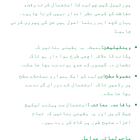
پورٹیبل گیس چولہے کا استعمال کرتے وقت،
حفاظت کو کبھی نظر انداز نہیں کرنا چاہیے۔
یہاں کچھ اہم رہنما اصول ہیں جن کی پیروی کرنی
چاہیے:
وینٹیلیشن:
ہمیشہ یہ یقینی بنائیں کہ
پکانے کا علاقہ اچھی طرح ہوا دار ہو تاکہ
نقصان دہ گیسوں کے جمع ہونے سے بچا جا سکے۔
مضبوط سطح:
چولہے کو ایک ہموار، مستحکم سطح
پر رکھیں تاکہ استعمال کے دوران گرنے سے
بچا جا سکے۔
باقاعدہ معائنہ:
استعمال سے پہلے، لیکیج
چیک کریں اور یہ یقینی بنائیں کہ تمام
اجزاء صحیح طور پر کام کر رہے ہیں۔
ماحولیاتی عوامل