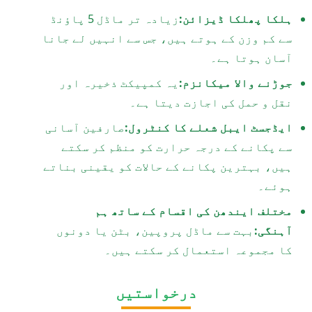
ہلکا پھلکا ڈیزائن:
زیادہ تر ماڈل 5 پاؤنڈ
سے کم وزن کے ہوتے ہیں، جس سے انہیں لے جانا
آسان ہوتا ہے۔
جوڑنے والا میکانزم:
یہ کمپیکٹ ذخیرہ اور
نقل و حمل کی اجازت دیتا ہے۔
ایڈجسٹ ایبل شعلے کا کنٹرول:
صارفین آسانی
سے پکانے کے درجہ حرارت کو منظم کر سکتے
ہیں، بہترین پکانے کے حالات کو یقینی بناتے
ہوئے۔
مختلف ایندھن کی اقسام کے ساتھ ہم
آہنگی:
بہت سے ماڈل پروپین، بٹن یا دونوں
کا مجموعہ استعمال کر سکتے ہیں۔
درخواستیں