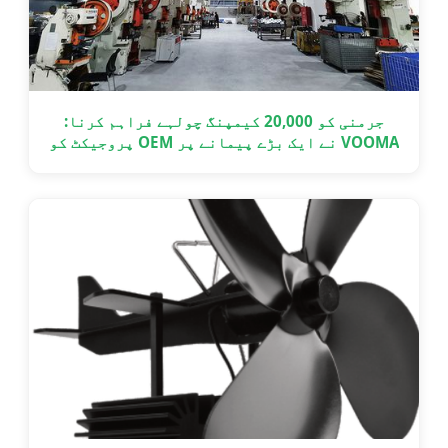
جرمنی کو 20,000 کیمپنگ چولہے فراہم کرنا:
VOOMA نے ایک بڑے پیمانے پر OEM پروجیکٹ کو
وقت پر کیسے مکمل کیا