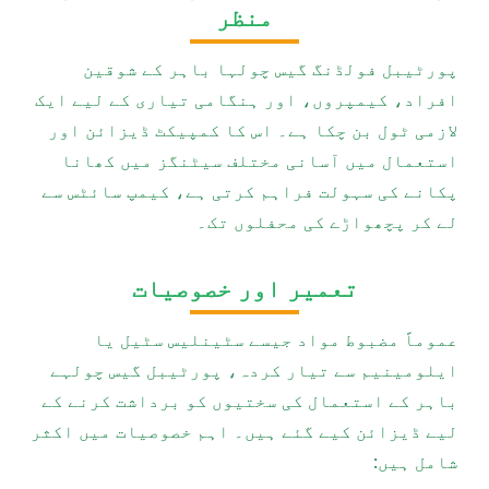
منظر
پورٹیبل فولڈنگ گیس چولہا باہر کے شوقین
افراد، کیمپروں، اور ہنگامی تیاری کے لیے ایک
لازمی ٹول بن چکا ہے۔ اس کا کمپیکٹ ڈیزائن اور
استعمال میں آسانی مختلف سیٹنگز میں کھانا
پکانے کی سہولت فراہم کرتی ہے، کیمپ سائٹس سے
لے کر پچھواڑے کی محفلوں تک۔
تعمیر اور خصوصیات
عموماً مضبوط مواد جیسے سٹینلیس سٹیل یا
ایلومینیم سے تیار کردہ، پورٹیبل گیس چولہے
باہر کے استعمال کی سختیوں کو برداشت کرنے کے
لیے ڈیزائن کیے گئے ہیں۔ اہم خصوصیات میں اکثر
شامل ہیں: