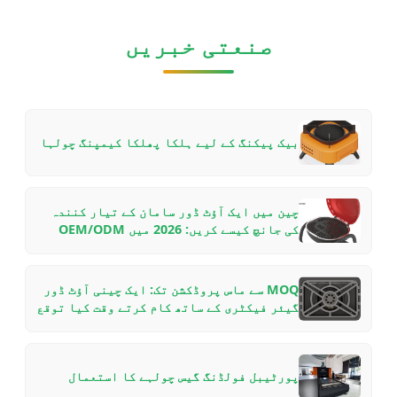
صنعتی خبریں
بیک پیکنگ کے لیے ہلکا پھلکا کیمپنگ چولہا
چین میں ایک آؤٹ ڈور سامان کے تیار کنندہ
کی جانچ کیسے کریں: 2026 میں OEM/ODM
شراکت داری کے لیے B2B خریدار کی چیک لسٹ
MOQ سے ماس پروڈکشن تک: ایک چینی آؤٹ ڈور
گیئر فیکٹری کے ساتھ کام کرتے وقت کیا توقع
رکھیں — ایک اندرونی رہنما
پورٹیبل فولڈنگ گیس چولہے کا استعمال