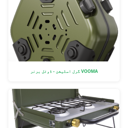
VOOMA گرل اسٹیشن - ڈوئل برنر