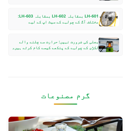
LH-601 بمقابلہ LH-602 بمقابلہ LH-603:
مختلف آگ کے چولہے کے سیٹ اپ کے لیے
VOOMA کے ایوی ایشن ایلومینیم لکڑی کے
چولہے کے پنکھوں کا موازنہ
بجلی کی ضرورت نہیں: حرارت سے چلنے والے
لکڑی کے چولہے کے پنکھے کیسے کام کرتے ہیں،
یہ ایندھن کیوں بچاتے ہیں، اور کون سا ماڈل
منتخب کرنا ہے
گرم مصنوعات