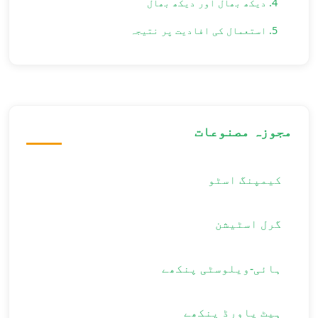
4. دیکھ بھال اور دیکھ بھال
5. استعمال کی افادیت پر نتیجہ
مجوزہ مصنوعات
کیمپنگ اسٹو
گرل اسٹیشن
ہائی-ویلوسٹی پنکھے
ہیٹ پاورڈ پنکھے