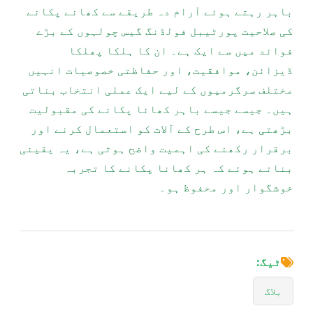
باہر رہتے ہوئے آرام دہ طریقے سے کھانے پکانے
کی صلاحیت پورٹیبل فولڈنگ گیس چولہوں کے بڑے
فوائد میں سے ایک ہے۔ ان کا ہلکا پھلکا
ڈیزائن، موافقیت، اور حفاظتی خصوصیات انہیں
مختلف سرگرمیوں کے لیے ایک عملی انتخاب بناتی
ہیں۔ جیسے جیسے باہر کھانا پکانے کی مقبولیت
بڑھتی ہے، اس طرح کے آلات کو استعمال کرنے اور
برقرار رکھنے کی اہمیت واضح ہوتی ہے، یہ یقینی
بناتے ہوئے کہ ہر کھانا پکانے کا تجربہ
خوشگوار اور محفوظ ہو۔
ٹیگ:
بلاگ