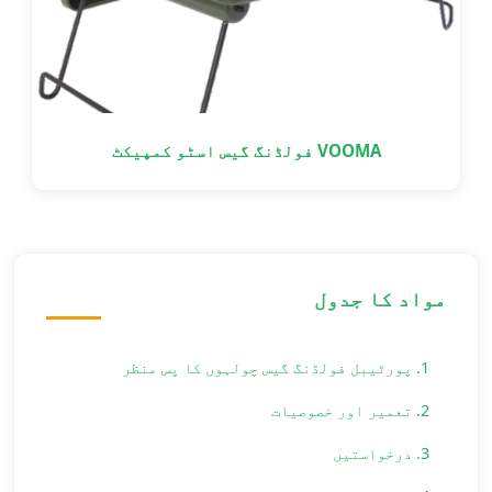
VOOMA فولڈنگ گیس اسٹو کمپیکٹ
مواد کا جدول
1. پورٹیبل فولڈنگ گیس چولہوں کا پس منظر
2. تعمیر اور خصوصیات
3. درخواستیں