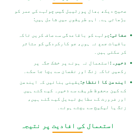
صحیح دیکھ بھال پورٹیبل گیس چولہے کی عمر کو
بڑھاتی ہے۔ اہم طریقوں میں شامل ہیں:
صفائی:
چولہے کو باقاعدگی سے صاف کریں تاکہ
باقیات جمع نہ ہوں، جو کارکردگی کو متاثر
کر سکتی ہیں۔
ذخیرہ:
استعمال نہ ہونے پر خشک جگہ پر
رکھیں تاکہ زنگ اور نقصان سے بچا جا سکے۔
ایندھن کا انتظام:
یقینی بنائیں کہ ایندھن
کے کین محفوظ طریقے سے ذخیرہ کیے گئے ہیں
اور ضرورت کے مطابق تبدیل کیے گئے ہیں،
زنگ یا لیکیج سے بچتے ہوئے۔
استعمال کی افادیت پر نتیجہ