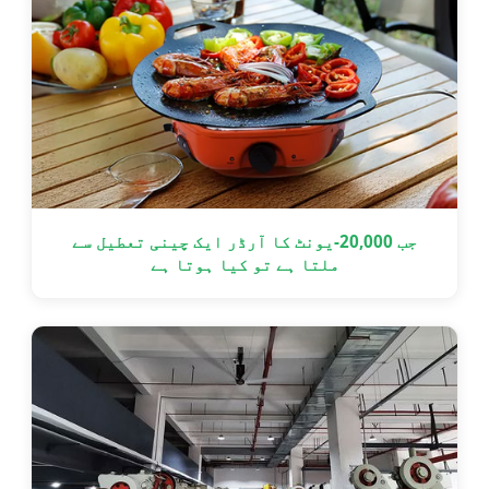
جب 20,000-یونٹ کا آرڈر ایک چینی تعطیل سے
ملتا ہے تو کیا ہوتا ہے