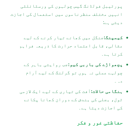
پورٹیبل فولڈنگ گیس چولہوں کی ورسٹائلٹی
انہیں مختلف منظرناموں میں استعمال کی اجازت
دیتی ہے:
کیمپنگ:
جنگل میں کھانے تیار کرنے کے لیے
مثالی، قابل اعتماد حرارت کا ذریعہ فراہم
کرتا ہے۔
پچھواڑے کی باربی کیو:
جب روایتی باہر کے
چولہے عملی نہ ہوں تو گرلنگ کے لیے آرام
دہ۔
ہنگامی حالات:
آفت کی تیاری کے لیے ایک لازمی
ٹول، بجلی کی بندش کے دوران کھانا پکانے
کی اجازت دیتا ہے۔
حفاظتی غور و فکر