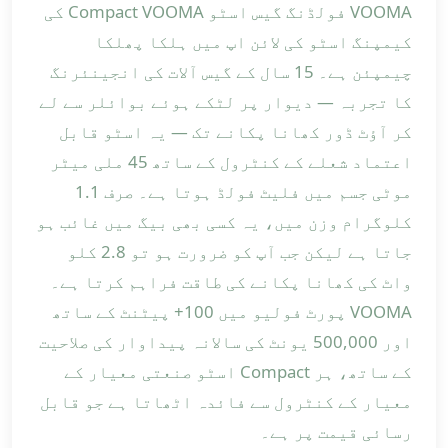
VOOMA فولڈنگ گیس اسٹو Compact VOOMA کی
کیمپنگ اسٹو کی لائن اپ میں ہلکا پھلکا
چیمپئن ہے۔ 15 سال کے گیس آلات کی انجینئرنگ
کا تجربہ — دیوار پر لٹکے ہوئے بوائلر سے لے
کر آؤٹ ڈور کھانا پکانے تک — یہ اسٹو قابل
اعتماد شعلے کے کنٹرول کے ساتھ 45 ملی میٹر
موٹی جسم میں فلیٹ فولڈ ہوتا ہے۔ صرف 1.1
کلوگرام وزن میں، یہ کسی بھی بیگ میں غائب ہو
جاتا ہے لیکن جب آپ کو ضرورت ہو تو 2.8 کلو
واٹ کی کھانا پکانے کی طاقت فراہم کرتا ہے۔
VOOMA پورٹ فولیو میں 100+ پیٹنٹ کے ساتھ
اور 500,000 یونٹ کی سالانہ پیداوار کی صلاحیت
کے ساتھ، ہر Compact اسٹو صنعتی معیار کے
معیار کے کنٹرول سے فائدہ اٹھاتا ہے جو قابل
رسائی قیمت پر ہے۔