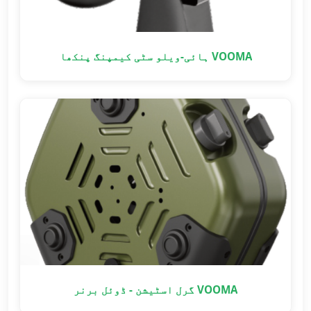
VOOMA ہائی-ویلو سٹی کیمپنگ پنکھا
VOOMA گرل اسٹیشن - ڈوئل برنر