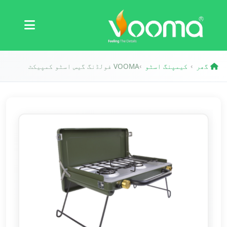
سرٹیفیکیشنز
کیس اسٹڈی
گھر
کیمپنگ اسٹو
VOOMA فولڈنگ گیس اسٹو کمپیکٹ
›
›