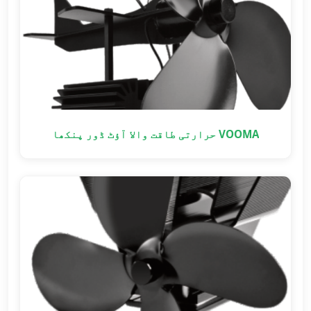
VOOMA حرارتی طاقت والا آؤٹ ڈور پنکھا