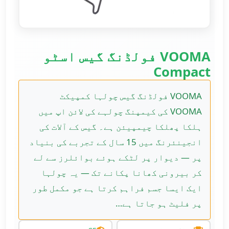
VOOMA فولڈنگ گیس اسٹو
Compact
VOOMA فولڈنگ گیس چولہا کمپیکٹ
VOOMA کی کیمپنگ چولہے کی لائن اپ میں
ہلکا پھلکا چیمپیئن ہے۔ گیس کے آلات کی
انجینئرنگ میں 15 سال کے تجربے کی بنیاد
پر — دیوار پر لٹکے ہوئے بوائلرز سے لے
کر بیرونی کھانا پکانے تک — یہ چولہا
ایک ایسا جسم فراہم کرتا ہے جو مکمل طور
پر فلیٹ ہو جاتا ہے…