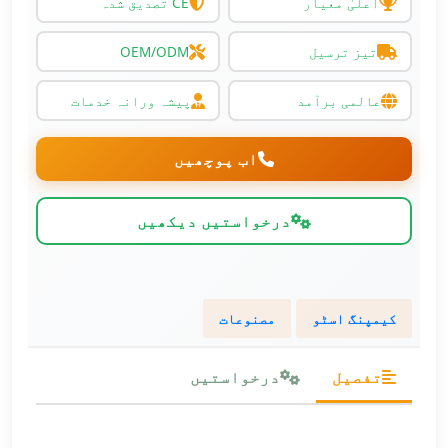
اعلیٰ معیار
CE تصدیق شدہ
تیز ترسیل
OEM/ODM
عالمی برآمد
پیشہ ورانہ خدمات
اب پوچھیں
درخواستیں دیکھیں
کیمپنگ اسٹو
مصنوعات
تفصیل
درخواستیں