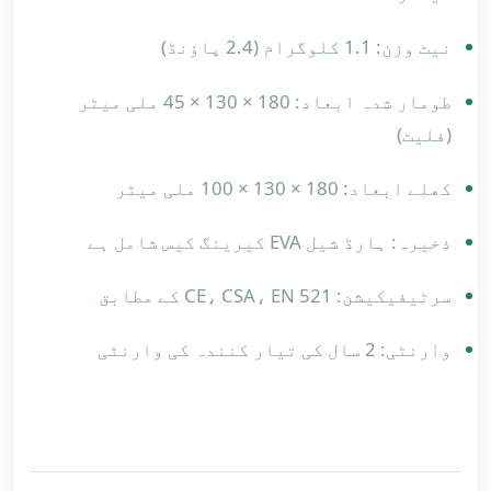
نیٹ وزن: 1.1 کلوگرام (2.4 پاؤنڈ)
طومار شدہ ابعاد: 180 × 130 × 45 ملی میٹر
(فلیٹ)
کھلے ابعاد: 180 × 130 × 100 ملی میٹر
ذخیرہ: ہارڈ شیل EVA کیرینگ کیس شامل ہے
سرٹیفیکیشن: CE، CSA، EN 521 کے مطابق
وارنٹی: 2 سال کی تیار کنندہ کی وارنٹی