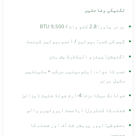
تکنیکی وضاحتیں
برنر پاور: 2.8 کلو واٹ / 9,500 BTU
گیس کی قسم: بیوٹین / آئسوبیوٹین کینسٹ
اگنیشن: پیئزو الیکٹرک پش بٹن
جسم کا مواد: ایلومینیم مرکب + سٹینلیس
سٹیل برنر
فولڈنگ میکانزم: 4-آرم فولڈ فلیٹ ڈیزائن
شعلے کا کنٹرول: ایڈجسٹ ایروٹیری والو
محفوظی: اوور پریشر شٹ آف اور شعلے کا
سینسر