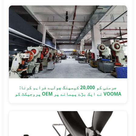
جرمنی کو 20,000 کیمپنگ چولہے فراہم کرنا:
VOOMA نے ایک بڑے پیمانے پر OEM پروجیکٹ کو
وقت پر کیسے مکمل کیا