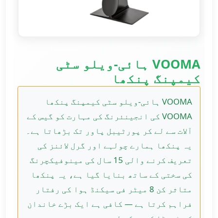
VOOMA ہائی-ویلو سٹی
کیمپنگ پنکھا
VOOMA ہائی-ویلو سٹی کیمپنگ پنکھا
VOOMA کی انجینئرنگ کی مہارت کو گیس کے
آلات سے لے کر پورٹیبل پاور تک بڑھاتا ہے۔
یہ پنکھا ہمارے چولہے اور گرل لائنز کی
تعریف کرنے والی 15 سال کی مینوفیکچرنگ
کی سختی کے ساتھ بنایا گیا ہے، یہ پنکھا
متاثر کن 8 میٹر فی سیکنڈ ہوا کی رفتار
فراہم کرتا ہے — کافی ہے ایک بڑے خاندان