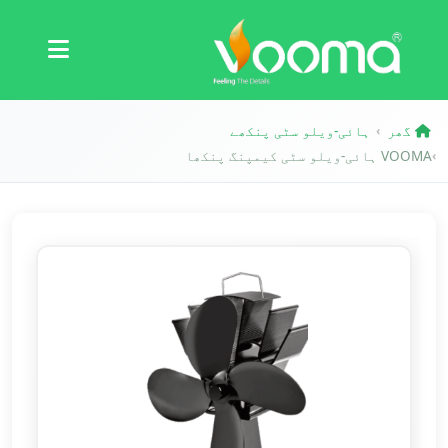
سرٹیفیکیشنز
کیس اسٹڈی
گھر
ہائی-ویلو سٹی پنکھے
›
VOOMA ہائی-ویلو سٹی کیمپنگ پنکھا
›