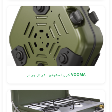
VOOMA گرل اسٹیشن - ڈوئل برنر