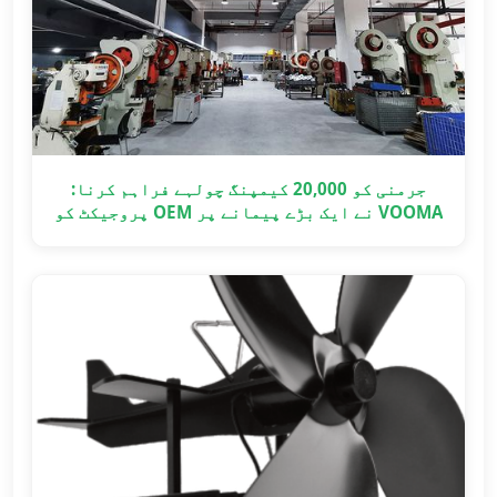
جرمنی کو 20,000 کیمپنگ چولہے فراہم کرنا:
VOOMA نے ایک بڑے پیمانے پر OEM پروجیکٹ کو
وقت پر کیسے مکمل کیا