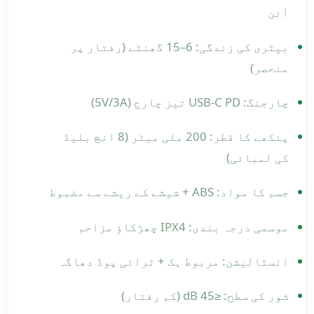
آئن
بیٹری کی زندگی: 6–15 گھنٹے (رفتار پر
منحصر)
چارجنگ: USB-C PD تیز چارج (5V/3A)
پنکھے کا قطر: 200 ملی میٹر (8 انچ بلیڈ
کی لمبائی)
جسم کا مواد: ABS + شیشے کے ریشے سے مضبوط
موسمی درجہ بندی: IPX4 چھڑکاؤ مزاحم
انسٹالیشن: مربوط ہک + ٹرائی پوڈ دھاگہ
شور کی سطح: ≤45 dB (کم رفتار)