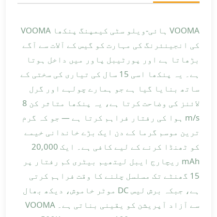
VOOMA ہائی-ویلو سٹی کیمپنگ پنکھا VOOMA
کی انجینئرنگ کی مہارت کو گیس کے آلات سے آگے
بڑھاتا ہے اور پورٹیبل پاور میں داخل ہوتا
ہے۔ یہ پنکھا اسی 15 سال کی تیاری کی سختی کے
ساتھ بنایا گیا ہے جو ہمارے چولہے اور گرل
لائنز کی وضاحت کرتا ہے، یہ پنکھا متاثر کن 8
m/s ہوا کی رفتار فراہم کرتا ہے — جو کہ گرم
ترین موسم گرما کے دن ایک بڑے خاندانی خیمے
کو ٹھنڈا کرنے کے لیے کافی ہے۔ ایک 20,000
mAh ریچارج ایبل لیتھیم بیٹری کم رفتار پر
15 گھنٹے تک مسلسل چلنے کا وقت فراہم کرتی
ہے، جبکہ برش لیس DC موٹر خاموش، دیکھ بھال
سے آزاد آپریشن کو یقینی بناتی ہے۔ VOOMA