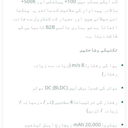
کے ایکو سسٹم میں 100+ پیٹنٹس اور 500K+
سالانہ پیداوار کی صلاحیت کے ساتھ، یہ پنکھا
اسی سپلائی چین اور معیار کے کنٹرول سے فائدہ
اٹھاتا ہے جو ہماری عالمی B2B کامیابی کو
طاقت دیتا ہے۔
تکنیکی وضاحتیں
ہوا کی رفتار: 8 m/s (زیادہ سے زیادہ
رفتار)
موٹر کی قسم: برش لیس DC (BLDC) موٹر
رفتار کی ترتیبات: 4 سطحیں (کم / درمیانہ /
زیادہ / ٹربو)
بیٹری: 20,000 mAh ریچارج ایبل لیتھیم