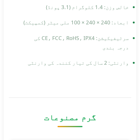
خالص وزن: 1.4 کلوگرام (3.1 پونڈ)
ابعاد: 240 × 240 × 100 ملی میٹر (کمپیکٹ)
سرٹیفیکیشن: CE، FCC، RoHS، IPX4 کی
درجہ بندی
وارنٹی: 2 سال کی تیار کنندہ کی وارنٹی
گرم مصنوعات