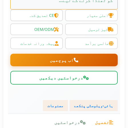
کو ٹھنڈا کرنے کے لیے…
اعلیٰ معیار
CE تصدیق شدہ
تیز ترسیل
OEM/ODM
عالمی برآمد
پیشہ ورانہ خدمات
اب پوچھیں
درخواستیں دیکھیں
ہائی-ویلوسٹی پنکھے
مصنوعات
تفصیل
درخواستیں