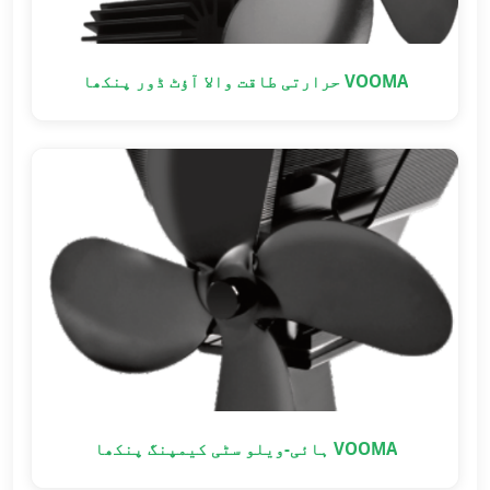
VOOMA حرارتی طاقت والا آؤٹ ڈور پنکھا
VOOMA ہائی-ویلو سٹی کیمپنگ پنکھا