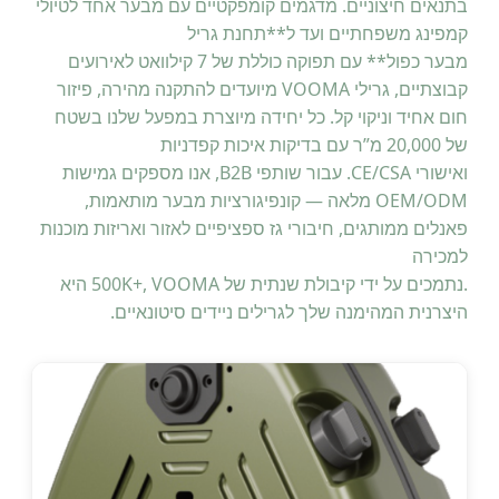
בתנאים חיצוניים. מדגמים קומפקטיים עם מבער אחד לטיולי
קמפינג משפחתיים ועד ל**תחנת גריל
מבער כפול** עם תפוקה כוללת של 7 קילוואט לאירועים
קבוצתיים, גרילי VOOMA מיועדים להתקנה מהירה, פיזור
חום אחיד וניקוי קל. כל יחידה מיוצרת במפעל שלנו בשטח
של 20,000 מ”ר עם בדיקות איכות קפדניות
ואישורי CE/CSA. עבור שותפי B2B, אנו מספקים גמישות
OEM/ODM מלאה — קונפיגורציות מבער מותאמות,
פאנלים ממותגים, חיבורי גז ספציפיים לאזור ואריזות מוכנות
למכירה
.נתמכים על ידי קיבולת שנתית של 500K+, VOOMA היא
היצרנית המהימנה שלך לגרילים ניידים סיטונאיים.