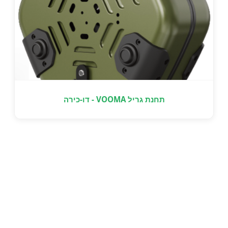
תחנת גריל VOOMA - דו-כירה