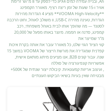
Ah, ובנייה עמידה למים IPX4 כדי לספק עד 8 מ'/ש' זרימת
אוויר ו-15 שעות של זמן ריצה רציף. מאוורר הקמפינג
**VOOMA High-Velocity** מציע 4 הגדרות מהירות
הגדרות, טעינה מהירה USB-C, וו משולב לאוהל, וחוט הרכבה
לסטנד — מה שהופך אותו לבית באוהל משפחתי, רכב
קמפינג, סדנה או חממה. מיוצר באותו מפעל של 20,000
מ”ר שמייצר את
קווי הציוד הגזי שלנו, כל מאוורר עובר את אותה בקרת איכות
קפדנית שמגדירה את מורשת הייצור של VOOMA במשך 15
שנה. עבור קונים B2B, אנו מציעים מיתוג מותאם אישית,
אפשרויות קונפיגורציה של סוללה
, ועיצוב אריזות קמעונאיות. קיבולת ייצור שנתית של 500K+
מבטיחה שאין בעיות בשיאי הביקוש העונתיים