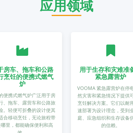
应用领域
于房车、拖车和公路
用于生存和灾难准
行烹饪的便携式燃气
紧急露营炉
炉
VOOMA 紧急露营炉在停
的便携式燃气炉广泛用于房
然灾害和紧急情况下提供
行、拖车、露营车和公路旅
烹饪解决方案。它们以耐
险。轻便可折叠的设计使其
速部署为设计理念，受到
适合移动烹饪，无论旅程带
庭、应急组织和生存设备
去哪里，都能确保便利和高
的信赖。
效。