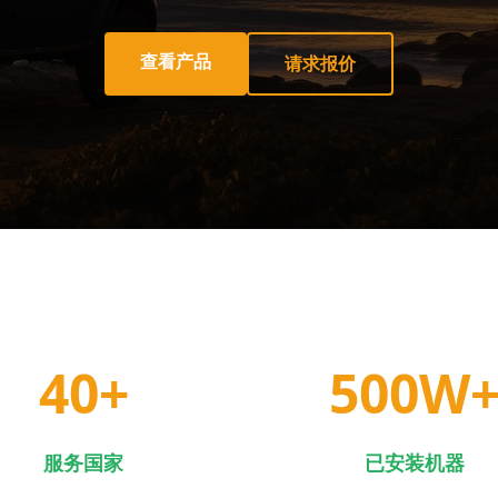
查看产品
请求报价
40
+
500
W
服务国家
已安装机器