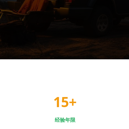
15
+
经验年限