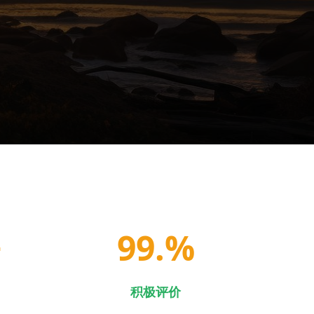
+
99
.%
积极评价