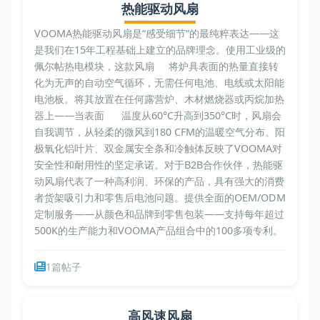
热能驱动风扇
VOOMA热能驱动风扇是“感受细节”的最纯粹表达——这
是我们在15年工程基础上建立的品牌理念。使用工业级的
佩尔帖热电模块，这款风扇 将炉具表面的热量直接转
化为无声的自动空气循环，无需任何电池、电线或太阳能
电池板。将其放置在任何露营炉、木材燃烧器或丙烷加热
器上——当表面 温度从60°C升高到350°C时，风扇会
自我调节，从轻柔的微风到180 CFM的温暖空气分布。阳
极氧化铝叶片、双金属安全条和冷触体反映了VOOMA对
安全性和耐用性的坚定承诺。对于B2B合作伙伴，热能驱
动风扇代表了一种高利润、环保的产品，具有强大的消费
者货架吸引力和零售后电池问题。提供全面的OEM/ODM
定制服务——从颜色和品牌到零售包装——支持每年超过
500K的生产能力和VOOMA产品组合中的100多项专利。
1篇帖子
高风速风扇