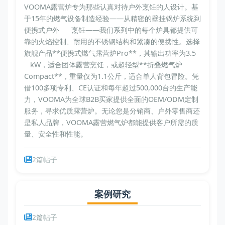
VOOMA露营炉专为那些认真对待户外烹饪的人设计。基
于15年的燃气设备制造经验——从精密的壁挂锅炉系统到
便携式户外 烹饪——我们系列中的每个炉具都提供可
靠的火焰控制、耐用的不锈钢结构和紧凑的便携性。选择
旗舰产品**便携式燃气露营炉Pro**，其输出功率为3.5
kW，适合团体露营烹饪，或超轻型**折叠燃气炉
Compact**，重量仅为1.1公斤，适合单人背包冒险。凭
借100多项专利、CE认证和每年超过500,000台的生产能
力，VOOMA为全球B2B买家提供全面的OEM/ODM定制
服务，寻求优质露营炉。无论您是分销商、户外零售商还
是私人品牌，VOOMA露营燃气炉都能提供客户所需的质
量、安全性和性能。
2篇帖子
案例研究
2篇帖子